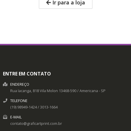
Ir para a loja
ENTRE EM CONTATO
ENDEREÇO
Rua Iacanga, 818
Vila Molon
13468-590
/
Americana
- SP
TELEFONE
(19) 98949-1424 / 3013-1664
E-MAIL
contato@graficartprint.com.br