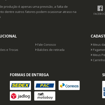
de produção é apenas uma previsão, a falta de
o dentre outros fatores podem ocasionar atraso na
FACEBO
o
TUCIONAL
CADAS
Fale Conosco
Meus da
ões e Trocas
Balcões de retirada
Pagamen
Meus Pe
Carrinho
FORMAS DE ENTREGA
S