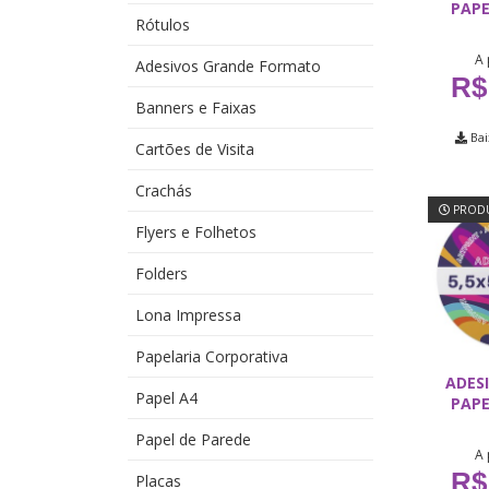
PAPE
Rótulos
A 
Adesivos Grande Formato
R$
Banners e Faixas
Bai
Cartões de Visita
Crachás
PRODU
Flyers e Folhetos
Folders
Lona Impressa
Papelaria Corporativa
ADESI
Papel A4
PAPE
Papel de Parede
A 
R$
Placas