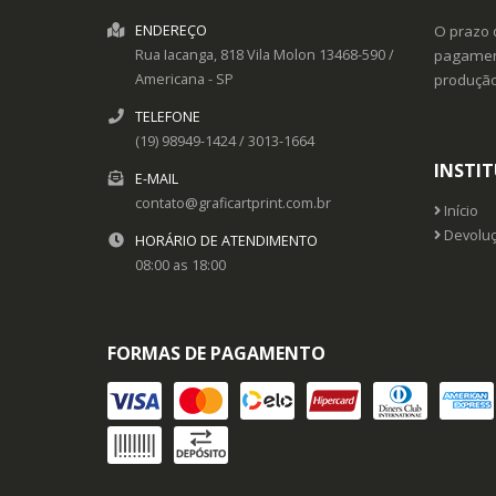
ENDEREÇO
O prazo 
Rua Iacanga, 818
Vila Molon
13468-590
/
pagament
Americana
- SP
produçã
TELEFONE
(19) 98949-1424 / 3013-1664
INSTI
E-MAIL
contato@graficartprint.com.br
Início
Devoluç
HORÁRIO DE ATENDIMENTO
08:00 as 18:00
FORMAS DE PAGAMENTO