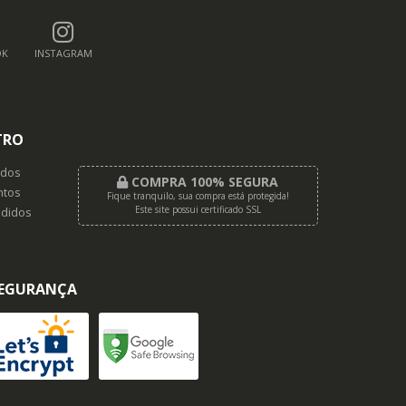
OK
INSTAGRAM
TRO
dos
COMPRA 100% SEGURA
tos
Fique tranquilo, sua compra está protegida!
Este site possui certificado SSL
didos
EGURANÇA